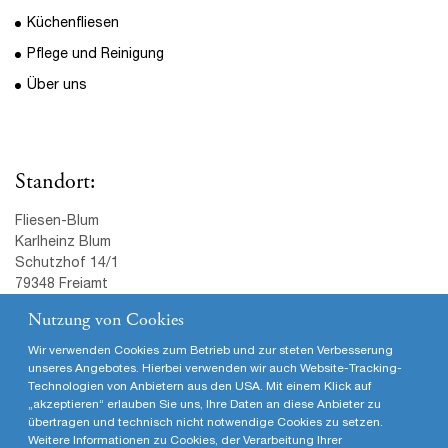
79348 Freiamt
Tel.: (07645) 580
Fax: (07645) 588
Mail:
info@fliesen-blum.de
© Karlheinz Blum · Schutzhof 14/1 · 79348 Freiamt · T (07645)
580· F (07645) 588 · info@fliesen-blum.de · www.fliesen-blum.de
|
Impressum
Nutzung von Cookies
Wir verwenden Cookies zum Betrieb und zur steten Verbesserung
unseres Angebotes. Hierbei verwenden wir auch Website-Tracking-
Technologien von Anbietern aus den USA. Mit einem Klick auf
„akzeptieren“ erlauben Sie uns, Ihre Daten an diese Anbieter zu
übertragen und technisch nicht notwendige Cookies zu setzen.
Weitere Informationen zu Cookies, der Verarbeitung Ihrer