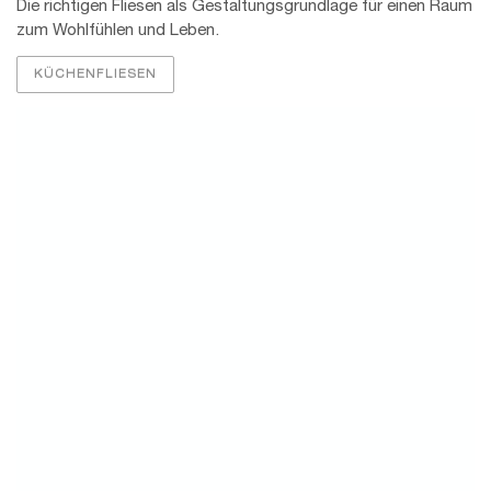
Fliesen für Draußen
Fliesen als Belag für Terrasse, Balkon oder Sitzplatz sorgen
für wohnliches Flair unter freiem Himmel.
AUSSENFLIESEN