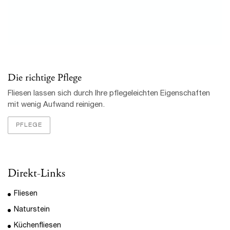
Direkt-Links
Fliesen
Naturstein
Küchenfliesen
Pflege und Reinigung
Über uns
Standort:
Fliesen-Blum
Karlheinz Blum
Schutzhof 14/1
79348 Freiamt