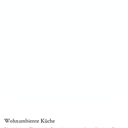
Wohnambiente Küche
Die richtigen Fliesen als Gestaltungsgrundlage für einen Raum
zum Wohlfühlen und Leben.
KÜCHENFLIESEN