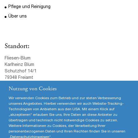
Tel.: (07645) 580
Fax: (07645) 588
Mail:
info@fliesen-blum.de
© Karlheinz Blum · Schutzhof 14/1 · 79348 Freiamt · T (07645)
580· F (07645) 588 · info@fliesen-blum.de · www.fliesen-blum.de
|
Impressum
Nutzung von Cookies
Wir verwenden Cookies zum Betrieb und zur steten Verbesserung
unseres Angebotes. Hierbei verwenden wir auch Website-Tracking-
Technologien von Anbietern aus den USA. Mit einem Klick auf
„akzeptieren“ erlauben Sie uns, Ihre Daten an diese Anbieter zu
übertragen und technisch nicht notwendige Cookies zu setzen.
Weitere Informationen zu Cookies, der Verarbeitung Ihrer
personenbezogenen Daten und Ihren Rechten finden Sie in unseren
„
Datenschutzhinweisen
“.