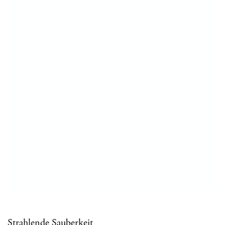
Strahlende Sauberkeit
Mit der HT-Veredelung von Jasba gehören Schrubben und
unangenehme Gerüche der Vergangenheit an.
HT-VEREDELUNG