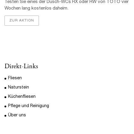
Küchenfliesen
Pflege und Reinigung
Über uns
Standort:
Fliesen-Blum
Karlheinz Blum
Schutzhof 14/1
79348 Freiamt
Tel.: (07645) 580
Fax: (07645) 588
Mail:
info@fliesen-blum.de