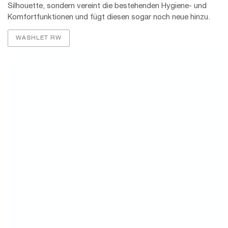
Washlet SW von TOTO
Das WASHLET SW ist die eckige Variante des SW und
harmoniert so besonders mit eckigen Keramiken. Die
Funktionen sind mit denen des WASHLET RW identisch.
WASHLET SW