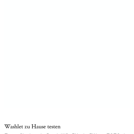
Washlet zu Hause testen
Testen Sie eines der Dusch-WCs RX oder RW von TOTO vier
Wochen lang kostenlos daheim.
ZUR AKTION
Direkt-Links
Fliesen
Naturstein