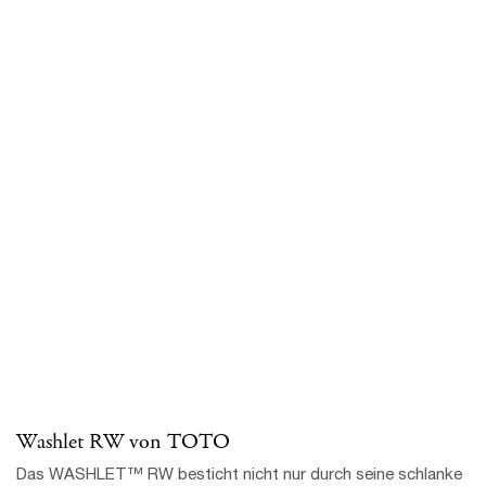
Washlet RW von TOTO
Das WASHLET™ RW besticht nicht nur durch seine schlanke
Silhouette, sondern vereint die bestehenden Hygiene- und
Komfortfunktionen und fügt diesen sogar noch neue hinzu.
WASHLET RW