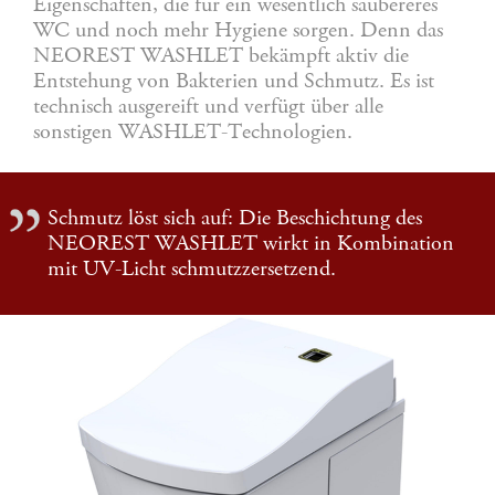
Eigenschaften, die für ein wesentlich saubereres
WC und noch mehr Hygiene sorgen. Denn das
NEOREST WASHLET bekämpft aktiv die
Entstehung von Bakterien und Schmutz. Es ist
technisch ausgereift und verfügt über alle
sonstigen WASHLET-Technologien.
Schmutz löst sich auf: Die Beschichtung des
NEOREST WASHLET wirkt in Kombination
mit UV-Licht schmutzzersetzend.